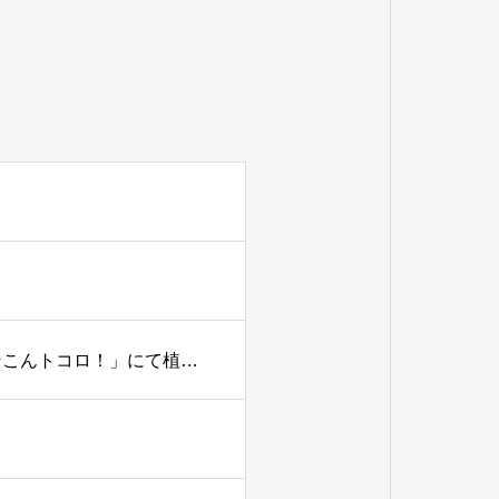
【5/15】テレビ東京「所さんの学校では教えてくれないそこんトコロ！」にて植物発電が紹介されます