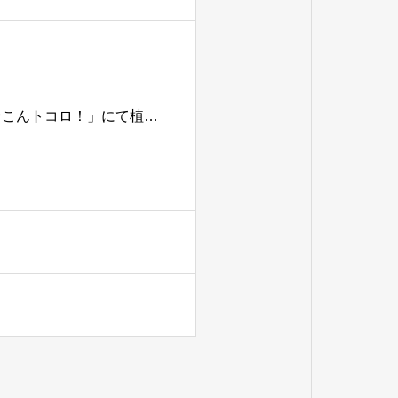
【5/15】テレビ東京「所さんの学校では教えてくれないそこんトコロ！」にて植物発電が紹介されます