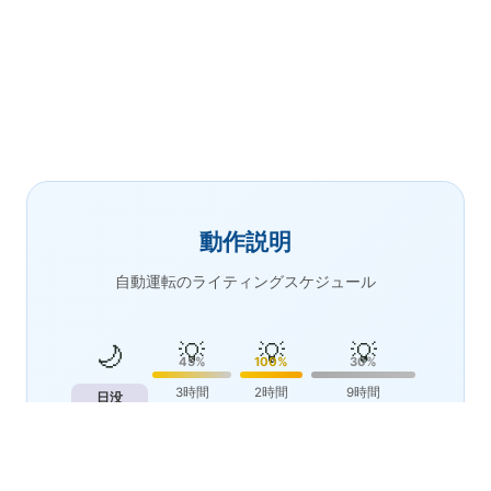
動作説明
自動運転のライティングスケジュール
💡
💡
💡
🌙
45%
100%
30%
3時間
2時間
9時間
日没
☀️
日の出